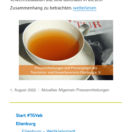
„Einladung Stammtisch 16.08
Zusammenhang zu betrachten.
weiterlesen
Veröffentlicht
1. August 2022
Aktuelles
Allgemein
Pressemitteilungen
am
Start #TGVeb
Eilenburg
Eilenburg – Weltkleinstadt