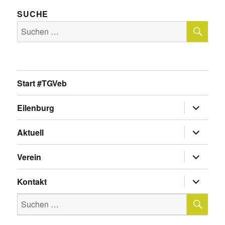
SUCHE
SU
Suche
nach:
Start #TGVeb
Untermen
Eilenburg
anzeigen
Untermen
Aktuell
anzeigen
Untermen
Verein
anzeigen
Untermen
Kontakt
anzeigen
SU
Suche
nach: