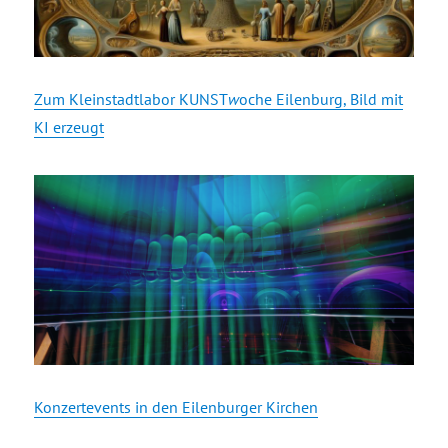
Zum Kleinstadtlabor KUNST
w
oche Eilenburg, Bild mit
KI erzeugt
Konzertevents in den Eilenburger Kirchen