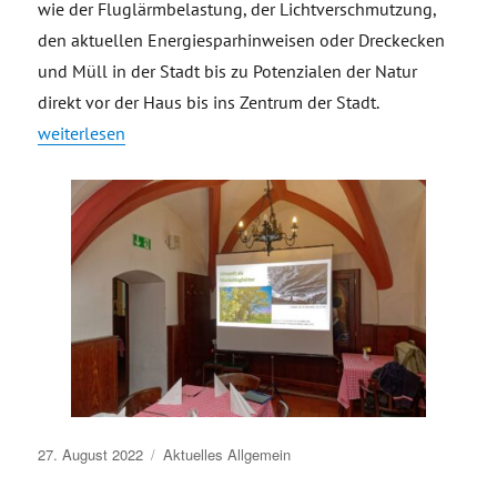
wie der Fluglärmbelastung, der Lichtverschmutzung,
den aktuellen Energiesparhinweisen oder Dreckecken
und Müll in der Stadt bis zu Potenzialen der Natur
direkt vor der Haus bis ins Zentrum der Stadt.
„#TGVeb-Stammtisch im Ratskeller zum Thema Umwelt als Ma
weiterlesen
Veröffentlicht
27. August 2022
Aktuelles
Allgemein
am