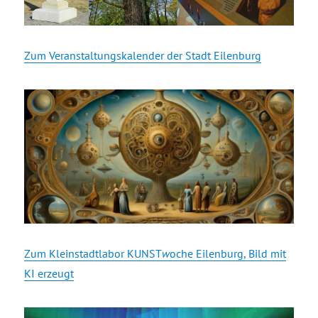
Zum Veranstaltungskalender der Stadt Eilenburg
Zum Kleinstadtlabor KUNST
w
oche Eilenburg, Bild mit
KI erzeugt