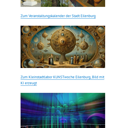
Zum Veranstaltungskalender der Stadt Eilenburg
Zum Kleinstadtlabor KUNST
w
oche Eilenburg, Bild mit
KI erzeugt