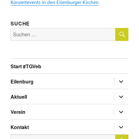
Konzertevents in den Eilenburger Kirchen
SUCHE
SU
Suche
nach:
Start #TGVeb
Untermen
Eilenburg
anzeigen
Untermen
Aktuell
anzeigen
Untermen
Verein
anzeigen
Untermen
Kontakt
anzeigen
SU
Suche