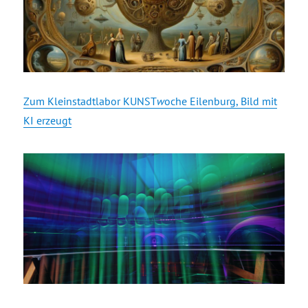
Zum Kleinstadtlabor KUNST
w
oche Eilenburg, Bild mit
KI erzeugt