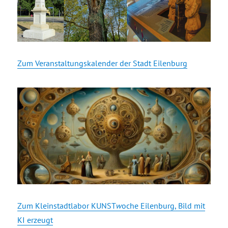
Zum Veranstaltungskalender der Stadt Eilenburg
Zum Kleinstadtlabor KUNST
w
oche Eilenburg, Bild mit
KI erzeugt