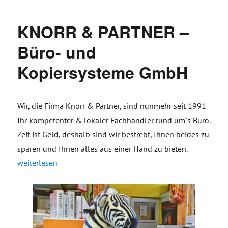
KNORR & PARTNER –
Büro- und
Kopiersysteme GmbH
Wir, die Firma Knorr & Partner, sind nunmehr seit 1991
Ihr kompetenter & lokaler Fachhändler rund um`s Büro.
Zeit ist Geld, deshalb sind wir bestrebt, Ihnen beides zu
sparen und Ihnen alles aus einer Hand zu bieten.
„KNORR & PARTNER – Büro- und Kopiersysteme GmbH“
weiterlesen