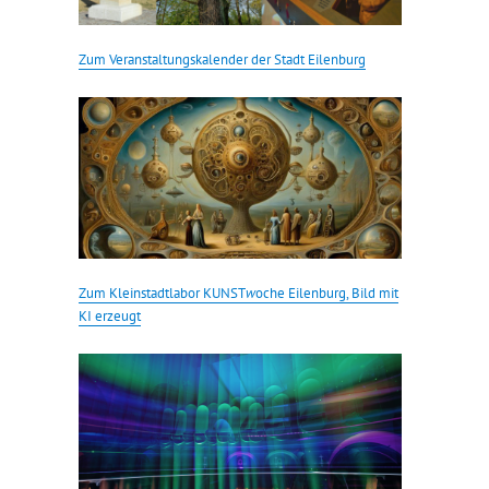
Zum Veranstaltungskalender der Stadt Eilenburg
Zum Kleinstadtlabor KUNST
w
oche Eilenburg, Bild mit
KI erzeugt