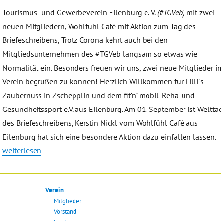
Tourismus- und Gewerbeverein Eilenburg e. V.
(#TGVeb)
mit zwei
neuen Mitgliedern, Wohlfühl Café mit Aktion zum Tag des
Briefeschreibens, Trotz Corona kehrt auch bei den
Mitgliedsunternehmen des #TGVeb langsam so etwas wie
Normalität ein. Besonders freuen wir uns, zwei neue Mitglieder i
Verein begrüßen zu können! Herzlich Willkommen für Lilli´s
Zaubernuss in Zschepplin und dem fit’n‘ mobil-Reha-und-
Gesundheitssport e.V. aus Eilenburg. Am 01. September ist Weltta
des Briefeschreibens, Kerstin Nickl vom Wohlfühl Café aus
Eilenburg hat sich eine besondere Aktion dazu einfallen lassen.
„Tourismus- und Gewerbeverein Eilenburg e. V. (#TGVeb) mit zwei
weiterlesen
Verein
Mitglieder
Vorstand