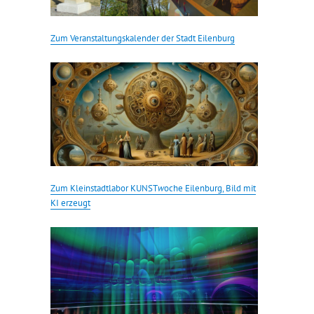
Zum Veranstaltungskalender der Stadt Eilenburg
Zum Kleinstadtlabor KUNST
w
oche Eilenburg, Bild mit
KI erzeugt