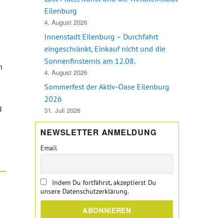
Eilenburg
4. August 2026
Innenstadt Eilenburg – Durchfahrt
eingeschränkt, Einkauf nicht und die
Sonnenfinsternis am 12.08.
m
4. August 2026
Sommerfest der Aktiv-Oase Eilenburg
2026
g
31. Juli 2026
NEWSLETTER ANMELDUNG
 neuen Mitgliedern, Wohlfühl Café mit Aktion zum Tag des Briefes
Email
Indem Du fortfährst, akzeptierst Du
unsere Datenschutzerklärung.