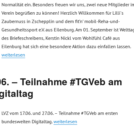
Normalität ein. Besonders freuen wir uns, zwei neue Mitglieder i
Verein begrüßen zu können! Herzlich Willkommen für Lilli´s
Zaubernuss in Zschepplin und dem fit’n‘ mobil-Reha-und-
Gesundheitssport e.V. aus Eilenburg. Am 01. September ist Weltta
des Briefeschreibens, Kerstin Nickl vom Wohlfühl Café aus
Eilenburg hat sich eine besondere Aktion dazu einfallen lassen.
„Tourismus- und Gewerbeverein Eilenburg e. V. (#TGVeb) mit zwei
weiterlesen
06. – Teilnahme #TGVeb am
gitaltag
LVZ vom 17.06. und 27.06. – Teilnahme #TGVeb am ersten
„LVZ vom 17.06. und 27.06. – Teilnahm
bundesweiten Digitaltag.
weiterlesen