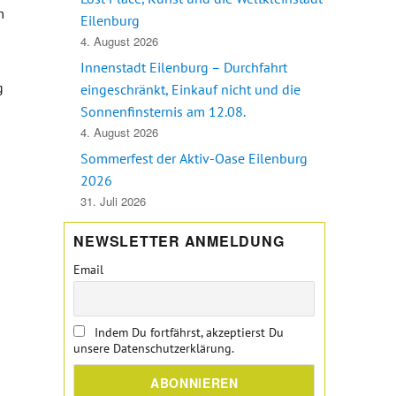
m
Eilenburg
4. August 2026
Innenstadt Eilenburg – Durchfahrt
g
eingeschränkt, Einkauf nicht und die
Sonnenfinsternis am 12.08.
4. August 2026
Sommerfest der Aktiv-Oase Eilenburg
 neuen Mitgliedern, Wohlfühl Café mit Aktion zum Tag des Briefes
2026
31. Juli 2026
NEWSLETTER ANMELDUNG
Email
Indem Du fortfährst, akzeptierst Du
unsere Datenschutzerklärung.
e #TGVeb am ersten bundesweiten Digitaltag“