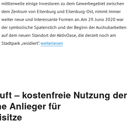
mittlerweile einige Investoren zu dem Gewerbegebiet zwischen
dem Zentrum von Eilenburg und Eilenburg-Ost, nimmt immer
weiter neue und interessante Formen an. Am 29. Juno 2020 war
der symbolische Spatenstich und der Beginn der Aushubarbeiten
auf dem neuen Standort der AktivOase, die derzeit noch am
„Spatenstich bei EB Gesundheitsstudio GmbH
Stadtpark „residiert“.
weiterlesen
Luft – kostenfreie Nutzung de
e Anlieger für
sitze