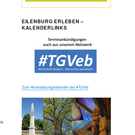
EILENBURG ERLEBEN –
KALENDERLINKS
Zum Veranstaltungskalender des
#TGVeb
es