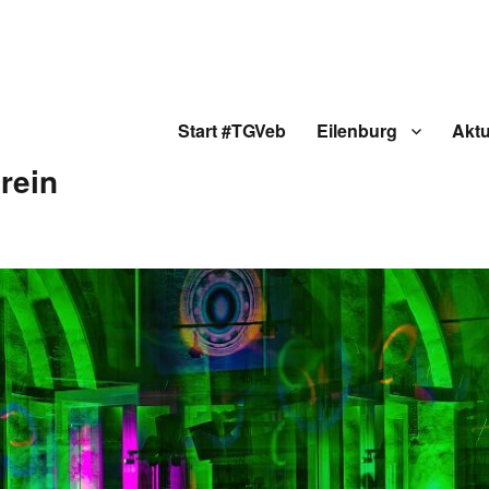
Start #TGVeb
Eilenburg
Aktu
rein