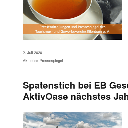
Veröffentlicht
2. Juli 2020
am
Aktuelles
Pressespiegel
Spatenstich bei EB Ge
AktivOase nächstes Ja