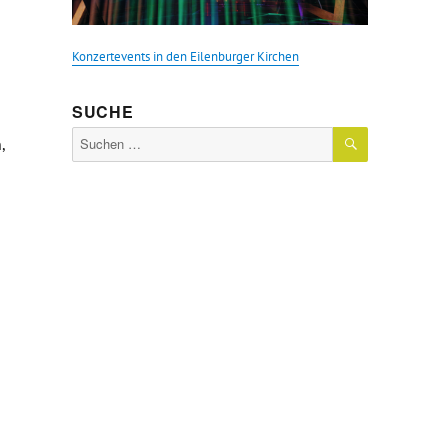
Konzertevents in den Eilenburger Kirchen
SUCHE
SUCHEN
Suche
,
nach:
 frischen Luft – kostenfreie Nutzung der Gehwege für gewerbliche 