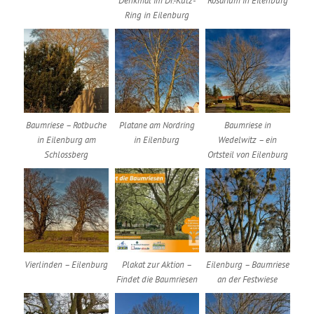
Denkmal im Dr.-Külz-
Rosarium in Eilenburg
Ring in Eilenburg
Baumriese – Rotbuche
Platane am Nordring
Baumriese in
in Eilenburg am
in Eilenburg
Wedelwitz – ein
Schlossberg
Ortsteil von Eilenburg
Vierlinden – Eilenburg
Plakat zur Aktion –
Eilenburg – Baumriese
Findet die Baumriesen
an der Festwiese