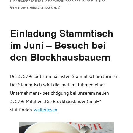
Hier finden Sie alle Pressemitteilungen des Tourismus- und
Gewerbevereins Eilenburg e. V.
Einladung Stammtisch
im Juni – Besuch bei
den Blockhausbauern
Der
#TGVeb
lädt zum nächsten Stammtisch im Juni ein.
Der Stammtisch wird diesmal im Rahmen einer
Unternehmens- besichtigung bei unserem neuen
#TGVeb
-Mitglied „Die Blockhausbauer GmbH“
„Einladung Stammtisch im Juni – Besuch bei de
stattfinden.
weiterlesen