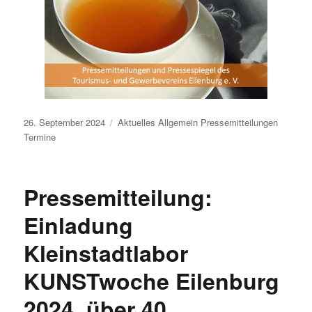
Veröffentlicht
26. September 2024
Aktuelles
Allgemein
Pressemitteilungen
am
Termine
Pressemitteilung:
Einladung
Kleinstadtlabor
KUNSTwoche Eilenburg
2024, über 40