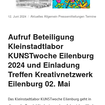
Veröffentlicht
12. Juni 2024
Aktuelles
Allgemein
Pressemitteilungen
Termine
am
Aufruf Beteiligung
Kleinstadtlabor
KUNSTwoche Eilenburg
2024 und Einladung
Treffen Kreativnetzwerk
Eilenburg 02. Mai
Das Kleinstadtlabor KUNST
w
oche Eilenburg geht in