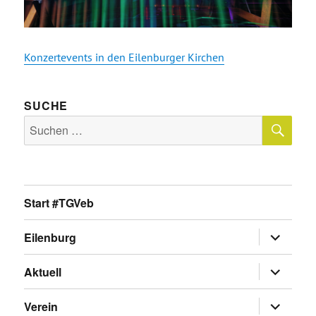
Konzertevents in den Eilenburger Kirchen
SUCHE
SU
Suche
nach:
Start #TGVeb
Untermen
Eilenburg
anzeigen
Untermen
Aktuell
anzeigen
Untermen
Verein
anzeigen