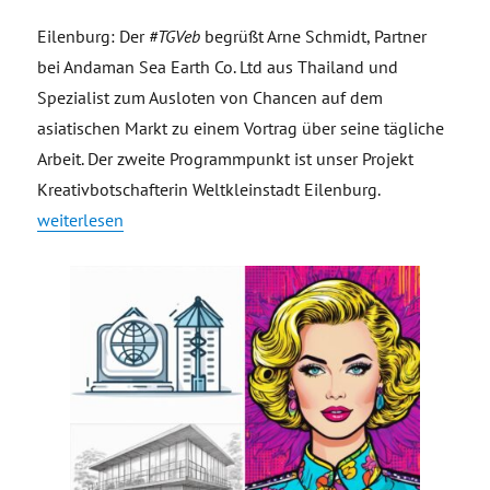
Eilenburg: Der
#TGVeb
begrüßt Arne Schmidt, Partner
bei Andaman Sea Earth Co. Ltd aus Thailand und
Spezialist zum Ausloten von Chancen auf dem
asiatischen Markt zu einem Vortrag über seine tägliche
Arbeit. Der zweite Programmpunkt ist unser Projekt
Kreativbotschafterin Weltkleinstadt Eilenburg.
„Einladung Blick nach Asien und zum Projekt Kreativbotschaf
weiterlesen