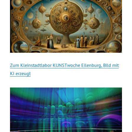
Zum Kleinstadtlabor KUNST
w
oche Eilenburg, Bild mit
KI erzeugt