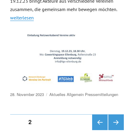
19.12.23 bringt Akteure aus verschiedene Vereinen
zusammen, die gemeinsam mehr bewegen möchten.
„Einladung Netzwerkabend Vereine aktiv“
weiterlesen
Veröffentlicht
28. November 2023
Aktuelles
Allgemein
Pressemitteilungen
am
Seitennummerierung
SEITE
2
VOR
NÄC