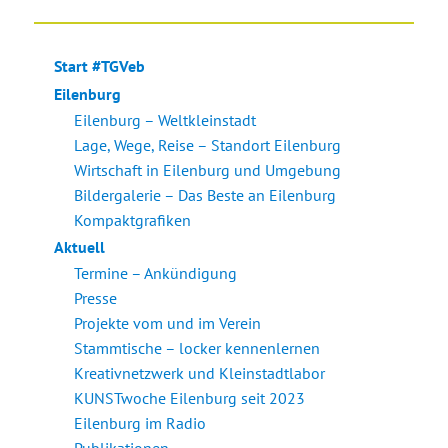
der
HERI
HSTE
GE
SEIT
Beiträge
SEIT
E
Start #TGVeb
E
Eilenburg
Eilenburg – Weltkleinstadt
Lage, Wege, Reise – Standort Eilenburg
Wirtschaft in Eilenburg und Umgebung
Bildergalerie – Das Beste an Eilenburg
Kompaktgrafiken
Aktuell
Termine – Ankündigung
Presse
Projekte vom und im Verein
Stammtische – locker kennenlernen
Kreativnetzwerk und Kleinstadtlabor
KUNSTwoche Eilenburg seit 2023
Eilenburg im Radio
Publikationen