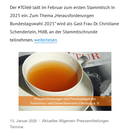
Der
#TGVeb
lädt im Februar zum ersten Stammtisch in
2025 ein. Zum Thema „Herausforderungen
Bundestagswahl 2025“ wird als Gast Frau Dr. Christiane
Schenderlein, MdB, an der Stammtischrunde
„Einladung Stammtisch Februar, zu Gast Dr. Chri
teilnehmen.
weiterlesen
Veröffentlicht
13. Januar 2025
Aktuelles
Allgemein
Pressemitteilungen
am
Termine