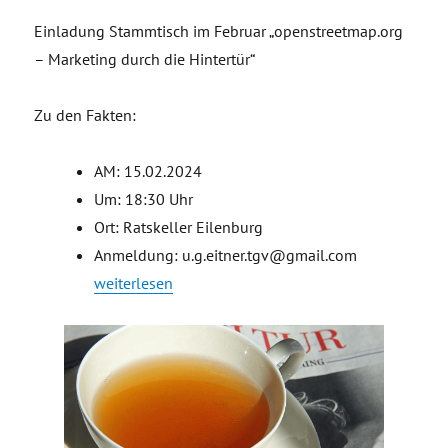
Einladung Stammtisch im Februar „openstreetmap.org
– Marketing durch die Hintertür“
Zu den Fakten:
AM: 15.02.2024
Um: 18:30 Uhr
Ort: Ratskeller Eilenburg
Anmeldung: u.g.eitner.tgv@gmail.com
„Einladung Stammtisch openstreetmap.org – Marketi
weiterlesen