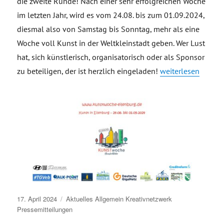
die zweite Runde! Nach einer sehr erfolgreichen Woche
im letzten Jahr, wird es vom 24.08. bis zum 01.09.2024,
diesmal also von Samstag bis Sonntag, mehr als eine
Woche voll Kunst in der Weltkleinstadt geben. Wer Lust
hat, sich künstlerisch, organisatorisch oder als Sponsor
„Aufruf Beteiligu
zu beteiligen, der ist herzlich eingeladen!
weiterlesen
Veröffentlicht
17. April 2024
Aktuelles
Allgemein
Kreativnetzwerk
am
Pressemitteilungen