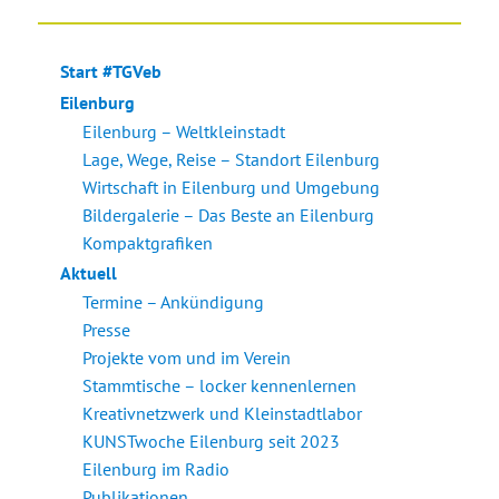
der
HERI
HSTE
GE
SEIT
Beiträge
SEIT
E
Start #TGVeb
E
Eilenburg
Eilenburg – Weltkleinstadt
Lage, Wege, Reise – Standort Eilenburg
Wirtschaft in Eilenburg und Umgebung
Bildergalerie – Das Beste an Eilenburg
Kompaktgrafiken
Aktuell
Termine – Ankündigung
Presse
Projekte vom und im Verein
Stammtische – locker kennenlernen
Kreativnetzwerk und Kleinstadtlabor
KUNSTwoche Eilenburg seit 2023
Eilenburg im Radio
Publikationen