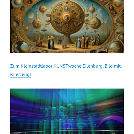
Zum Kleinstadtlabor KUNST
w
oche Eilenburg, Bild mit
KI erzeugt