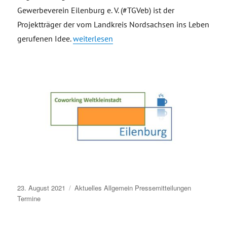
Gewerbeverein Eilenburg e. V. (#TGVeb) ist der
Projektträger der vom Landkreis Nordsachsen ins Leben
„Coworkingspace in Eilenburg – Pilotprojekt
gerufenen Idee.
weiterlesen
Veröffentlicht
23. August 2021
Aktuelles
Allgemein
Pressemitteilungen
am
Termine