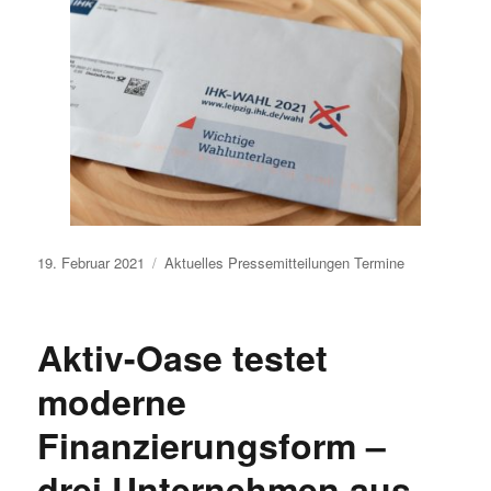
Veröffentlicht
19. Februar 2021
Aktuelles
Pressemitteilungen
Termine
am
Aktiv-Oase testet
moderne
Finanzierungsform –
drei Unternehmen aus