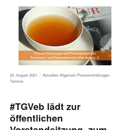
Veröffentlicht
23. August 2021
Aktuelles
Allgemein
Pressemitteilungen
am
Termine
#TGVeb lädt zur
öffentlichen
Vorstandsitzung, zum