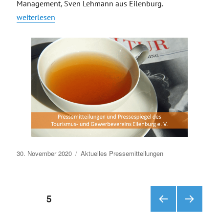
Management, Sven Lehmann aus Eilenburg.
„HeinzelTropfen „Gute Luise“ ab jetzt erhältlich – zwei Schw
weiterlesen
Veröffentlicht
30. November 2020
Aktuelles
Pressemitteilungen
am
Seitennummerierung
SEITE
5
VOR
NÄC