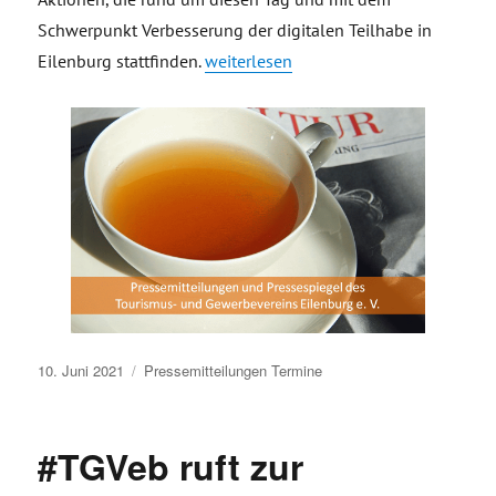
Schwerpunkt Verbesserung der digitalen Teilhabe in
„Eilenburg und der bundesweite Digit
Eilenburg stattfinden.
weiterlesen
Veröffentlicht
10. Juni 2021
Pressemitteilungen
Termine
am
#TGVeb ruft zur