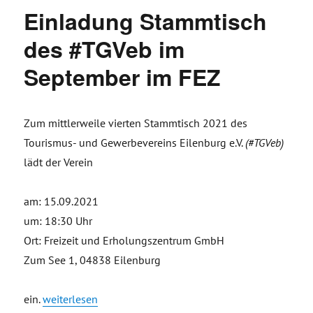
Einladung Stammtisch
des #TGVeb im
September im FEZ
Zum mittlerweile vierten Stammtisch 2021 des
Tourismus- und Gewerbevereins Eilenburg e.V.
(#TGVeb)
lädt der Verein
am: 15.09.2021
um: 18:30 Uhr
Ort: Freizeit und Erholungszentrum GmbH
Zum See 1, 04838 Eilenburg
„Einladung Stammtisch des #TGVeb im September im FE
ein.
weiterlesen