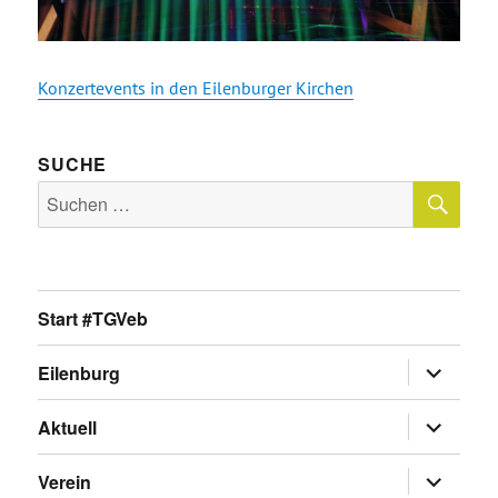
Konzertevents in den Eilenburger Kirchen
SUCHE
SU
Suche
nach:
Start #TGVeb
Untermen
Eilenburg
anzeigen
Untermen
Aktuell
anzeigen
Untermen
Verein
anzeigen