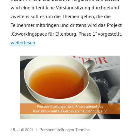
wird eine öffentliche Vorstandsitzung durchgeführt,
zweitens soll es um die Themen gehen, die die
Teilnehmer mitbringen und drittens wird das Projekt
„Coworkingspace für Eilenburg, Phase 1“ vorgestellt
.
„#TGVeb lädt zur öffentlichen Vorstandsitzung, zum kleinen 
weiterlesen
Veröffentlicht
15. Juli 2021
Pressemitteilungen
Termine
am