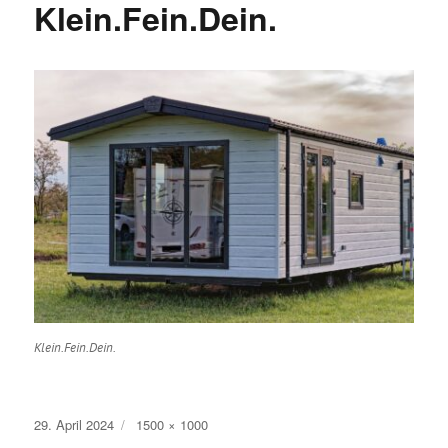
Klein.Fein.Dein.
Klein.Fein.Dein.
Veröffentlicht
Volle
29. April 2024
1500 × 1000
am
Größe