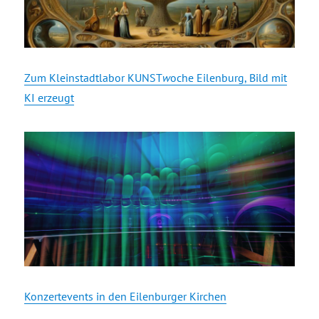
Zum Kleinstadtlabor KUNST
w
oche Eilenburg, Bild mit
KI erzeugt
Konzertevents in den Eilenburger Kirchen