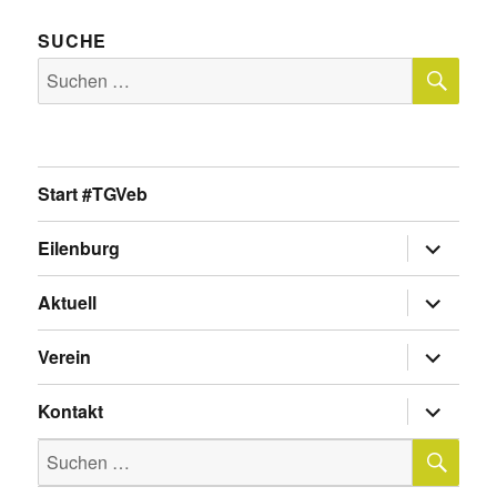
SUCHE
SU
Suche
nach:
Start #TGVeb
Untermen
Eilenburg
anzeigen
Untermen
Aktuell
anzeigen
Untermen
Verein
anzeigen
Untermen
Kontakt
anzeigen
SU
Suche
nach: