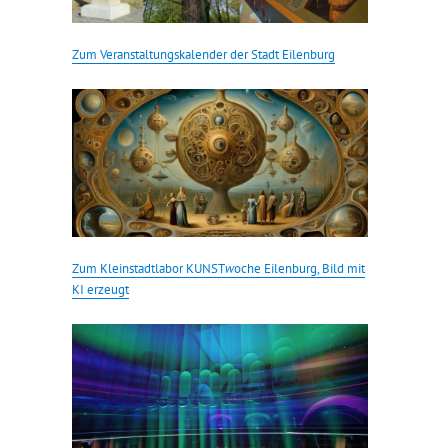
Zum Veranstaltungskalender der Stadt Eilenburg
Zum Kleinstadtlabor KUNST
w
oche Eilenburg, Bild mit
KI erzeugt