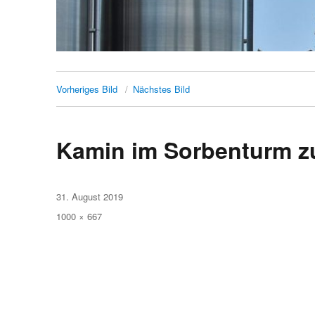
Vorheriges Bild
Nächstes Bild
Kamin im Sorbenturm z
Veröffentlicht
31. August 2019
am
Volle
1000 × 667
Größe