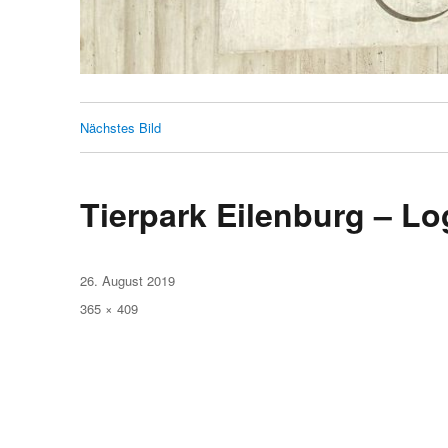
Nächstes Bild
Tierpark Eilenburg – L
Veröffentlicht
26. August 2019
am
Volle
365 × 409
Größe