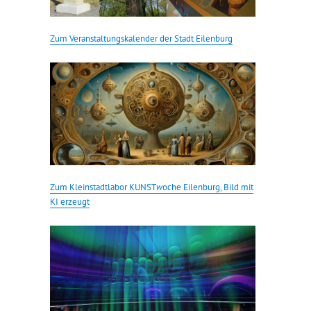
Zum Veranstaltungskalender der Stadt Eilenburg
Zum Kleinstadtlabor KUNST
w
oche Eilenburg, Bild mit
KI erzeugt