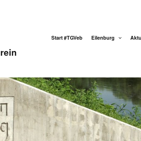
Start #TGVeb
Eilenburg
Aktu
rein