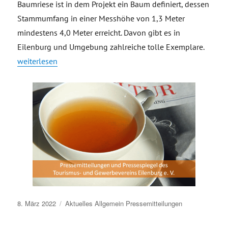
Baumriese ist in dem Projekt ein Baum definiert, dessen
Stammumfang in einer Messhöhe von 1,3 Meter
mindestens 4,0 Meter erreicht. Davon gibt es in
Eilenburg und Umgebung zahlreiche tolle Exemplare.
„Pressemitteilung – Aktion „Findet den Baumriesen“ in Eil
weiterlesen
Veröffentlicht
8. März 2022
Aktuelles
Allgemein
Pressemitteilungen
am