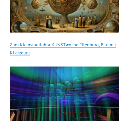
Zum Kleinstadtlabor KUNST
w
oche Eilenburg, Bild mit
KI erzeugt