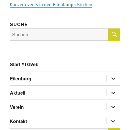
Konzertevents in den Eilenburger Kirchen
SUCHE
SU
Suche
nach:
Start #TGVeb
Untermen
Eilenburg
anzeigen
Untermen
Aktuell
anzeigen
Untermen
Verein
anzeigen
Untermen
Kontakt
anzeigen