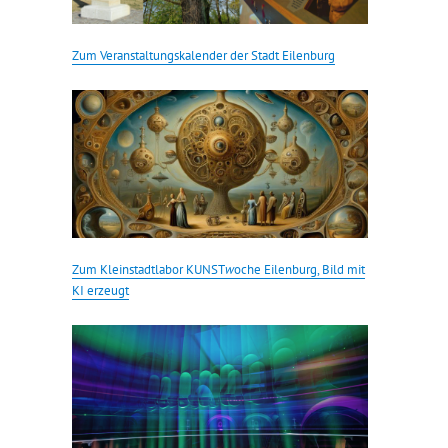
Zum Veranstaltungskalender der Stadt Eilenburg
Zum Kleinstadtlabor KUNST
w
oche Eilenburg, Bild mit
KI erzeugt