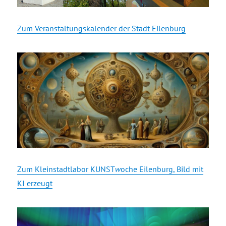
Zum Veranstaltungskalender der Stadt Eilenburg
Zum Kleinstadtlabor KUNST
w
oche Eilenburg, Bild mit
KI erzeugt