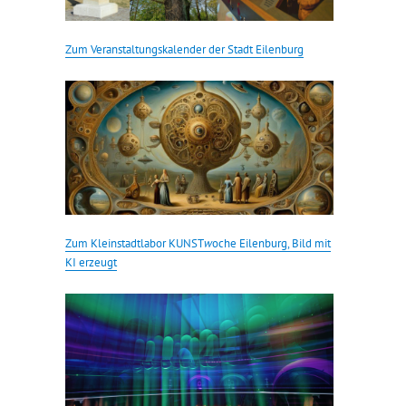
Zum Veranstaltungskalender der Stadt Eilenburg
Zum Kleinstadtlabor KUNST
w
oche Eilenburg, Bild mit
KI erzeugt