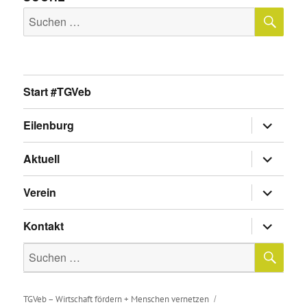
SU
Suche
nach:
Start #TGVeb
Untermen
Eilenburg
anzeigen
Untermen
Aktuell
anzeigen
Untermen
Verein
anzeigen
Untermen
Kontakt
anzeigen
SU
Suche
nach:
TGVeb – Wirtschaft fördern + Menschen vernetzen