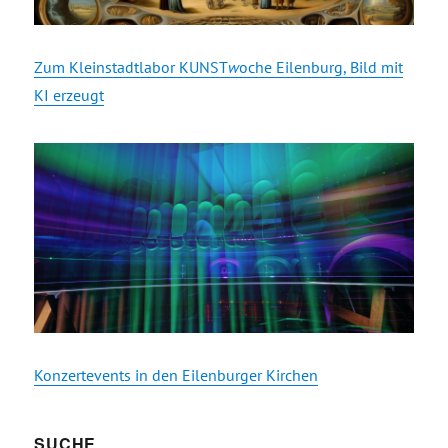
Zum Kleinstadtlabor KUNST
w
oche Eilenburg, Bild mit
KI erzeugt
Konzertevents in den Eilenburger Kirchen
SUCHE