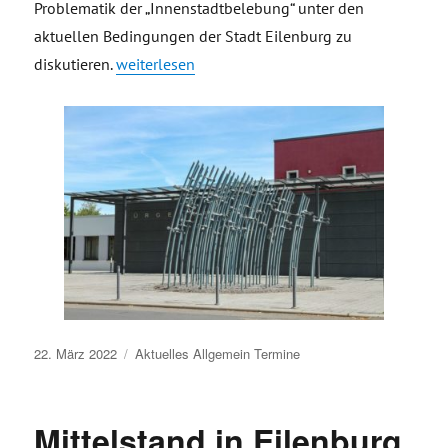
Problematik der „Innenstadtbelebung“ unter den
aktuellen Bedingungen der Stadt Eilenburg zu
„Innenstadtbelebung – Einladung zum Stammtis
diskutieren.
weiterlesen
Veröffentlicht
22. März 2022
Aktuelles
Allgemein
Termine
am
Mittelstand in Eilenburg,