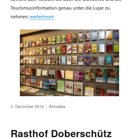
Tourismusinformation genau unter die Lupe zu
„Eröffnung Bibliothek, Tourismusinformation und St
nehmen
.
weiterlesen
Veröffentlicht
3. Dezember 2019
Aktuelles
am
Rasthof Doberschütz