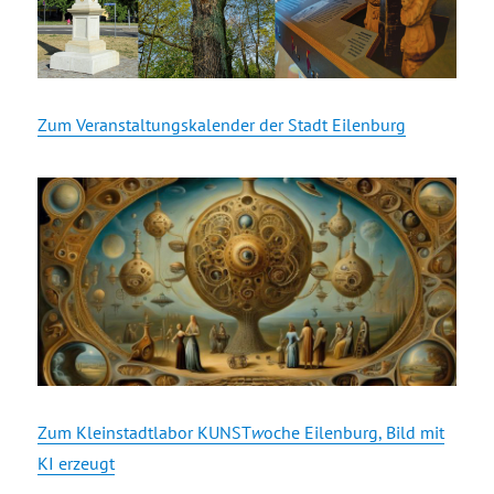
Zum Veranstaltungskalender der Stadt Eilenburg
Zum Kleinstadtlabor KUNST
w
oche Eilenburg, Bild mit
KI erzeugt