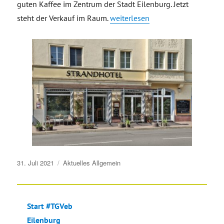
guten Kaffee im Zentrum der Stadt Eilenburg. Jetzt
„15 Jahre Strandhotel – Corona b
steht der Verkauf im Raum.
weiterlesen
Veröffentlicht
31. Juli 2021
Aktuelles
Allgemein
am
Start #TGVeb
Eilenburg