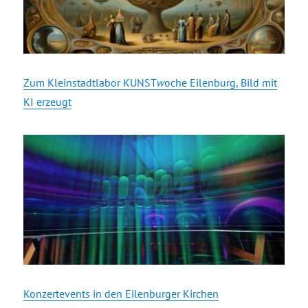
Zum Kleinstadtlabor KUNST
w
oche Eilenburg, Bild mit
KI erzeugt
Konzertevents in den Eilenburger Kirchen