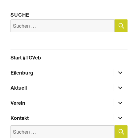
SUCHE
SU
Suche
nach:
Start #TGVeb
Untermen
Eilenburg
anzeigen
Untermen
Aktuell
anzeigen
Untermen
Verein
anzeigen
Untermen
Kontakt
anzeigen
SU
Suche
nach: