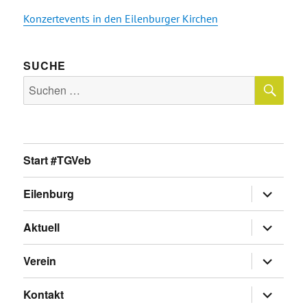
Konzertevents in den Eilenburger Kirchen
SUCHE
SU
Suche
nach:
Start #TGVeb
Untermen
Eilenburg
anzeigen
Untermen
Aktuell
anzeigen
Untermen
Verein
anzeigen
Untermen
Kontakt
anzeigen