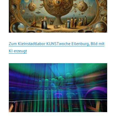
Zum Kleinstadtlabor KUNST
w
oche Eilenburg, Bild mit
KI erzeugt