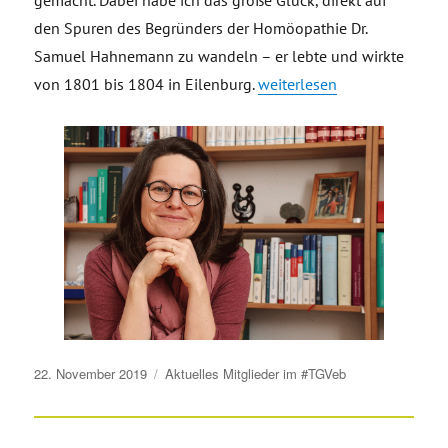
gemacht. Dabei habe ich das große Glück, direkt auf
den Spuren des Begründers der Homöopathie Dr.
Samuel Hahnemann zu wandeln – er lebte und wirkte
„Heilpraktikerin Antje Gredi
von 1801 bis 1804 in Eilenburg.
weiterlesen
Veröffentlicht
22. November 2019
Aktuelles
Mitglieder im #TGVeb
am