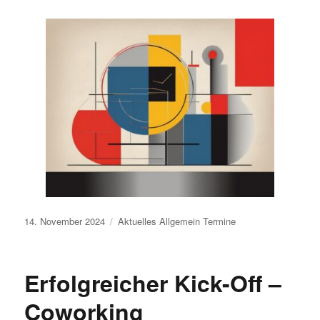
Veröffentlicht
14. November 2024
Aktuelles
Allgemein
Termine
am
Erfolgreicher Kick-Off –
Coworking