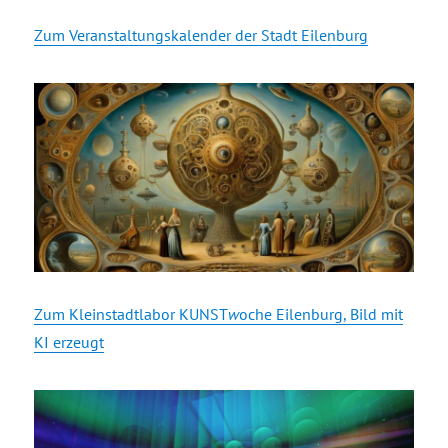
Zum Veranstaltungskalender der Stadt Eilenburg
Zum Kleinstadtlabor KUNST
w
oche Eilenburg, Bild mit
KI erzeugt