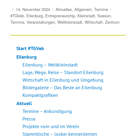
Veröffentlicht
Kategorien
Schlagwörte
14. November 2024
Aktuelles
,
Allgemein
,
Termine
am
#TGVeb
,
Eilenburg
,
Entrepreneurship
,
Kleinstadt
,
Seesen
,
Termine
,
Veranstaltungen
,
Weltkleinstadt
,
Wirtschaft
,
Zentrum
Start #TGVeb
Eilenburg
Eilenburg – Weltkleinstadt
Lage, Wege, Reise – Standort Eilenburg
Wirtschaft in Eilenburg und Umgebung
Bildergalerie – Das Beste an Eilenburg
Kompaktgrafiken
Aktuell
Termine – Ankündigung
Presse
Projekte vom und im Verein
Stammtische – locker kennenlernen