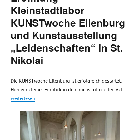
Kleinstadtlabor
KUNSTwoche Eilenburg
und Kunstausstellung
„Leidenschaften“ in St.
Nikolai
Die KUNST
w
oche Eilenburg ist erfolgreich gestartet.
Hier ein kleiner Einblick in den höchst offiziellen Akt.
„Eröffnung Kleinstadtlabor KUNSTwoche Eilenburg und Kunsta
weiterlesen