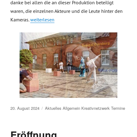
danke bei allen die an dieser Produktion beteiligt
waren, die einzelnen Akteure und die Leute hinter den
„Making of Videoproduktion Kleinstadtlabor KUN
Kameras.
weiterlesen
Veröffentlicht
20. August 2024
Aktuelles
Allgemein
Kreativnetzwerk
Termine
am
Eröffnung