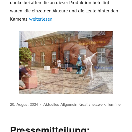
danke bei allen die an dieser Produktion beteiligt
waren, die einzelnen Akteure und die Leute hinter den
„Making of Videoproduktion Kleinstadtlabor KUN
Kameras.
weiterlesen
Veröffentlicht
20. August 2024
Aktuelles
Allgemein
Kreativnetzwerk
Termine
am
Pressemitteilung: