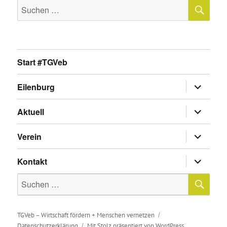
SU
Suche
nach:
Start #TGVeb
Untermen
Eilenburg
anzeigen
Untermen
Aktuell
anzeigen
Untermen
Verein
anzeigen
Untermen
Kontakt
anzeigen
SU
Suche
nach:
TGVeb – Wirtschaft fördern + Menschen vernetzen
Datenschutzerklärung
Mit Stolz präsentiert von WordPress