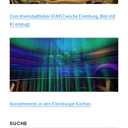
Zum Kleinstadtlabor KUNST
w
oche Eilenburg, Bild mit
KI erzeugt
Konzertevents in den Eilenburger Kirchen
SUCHE