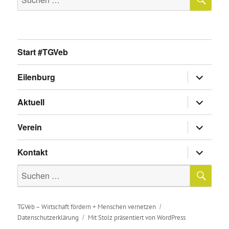
nach:
Start #TGVeb
Untermen
Eilenburg
anzeigen
Untermen
Aktuell
anzeigen
Untermen
Verein
anzeigen
Untermen
Kontakt
anzeigen
SU
Suche
nach:
TGVeb – Wirtschaft fördern + Menschen vernetzen
Datenschutzerklärung
Mit Stolz präsentiert von WordPress