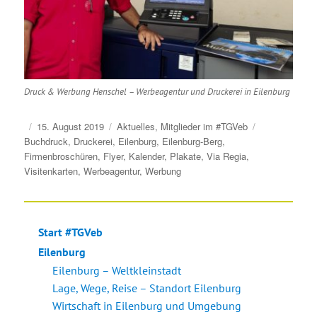
Druck & Werbung Henschel – Werbeagentur und Druckerei in Eilenburg
Veröffentlicht
Kategorien
Schlagwörter
15. August 2019
Aktuelles
,
Mitglieder im #TGVeb
am
Buchdruck
,
Druckerei
,
Eilenburg
,
Eilenburg-Berg
,
Firmenbroschüren
,
Flyer
,
Kalender
,
Plakate
,
Via Regia
,
Visitenkarten
,
Werbeagentur
,
Werbung
Start #TGVeb
Eilenburg
Eilenburg – Weltkleinstadt
Lage, Wege, Reise – Standort Eilenburg
Wirtschaft in Eilenburg und Umgebung