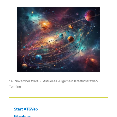
Veröffentlicht
14. November 2024
Aktuelles
Allgemein
Kreativnetzwerk
am
Termine
Start #TGVeb
Eilenburg