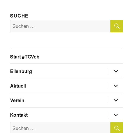
SUCHE
SU
Suche
nach:
Start #TGVeb
Untermen
Eilenburg
anzeigen
Untermen
Aktuell
anzeigen
Untermen
Verein
anzeigen
Untermen
Kontakt
anzeigen
SU
Suche