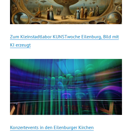
Zum Kleinstadtlabor KUNST
w
oche Eilenburg, Bild mit
KI erzeugt
Konzertevents in den Eilenburger Kirchen