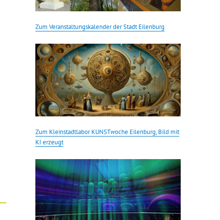
Zum Veranstaltungskalender der Stadt Eilenburg
Zum Kleinstadtlabor KUNST
w
oche Eilenburg, Bild mit
KI erzeugt