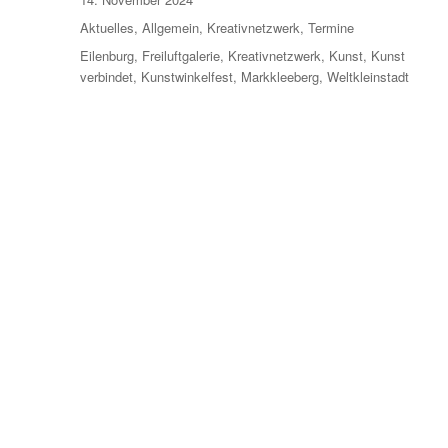
am
Kategorien
Aktuelles
,
Allgemein
,
Kreativnetzwerk
,
Termine
Schlagwörter
Eilenburg
,
Freiluftgalerie
,
Kreativnetzwerk
,
Kunst
,
Kunst
verbindet
,
Kunstwinkelfest
,
Markkleeberg
,
Weltkleinstadt