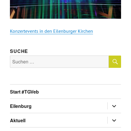
Konzertevents in den Eilenburger Kirchen
SUCHE
SU
Suche
nach:
Start #TGVeb
Untermen
Eilenburg
anzeigen
Untermen
Aktuell
anzeigen