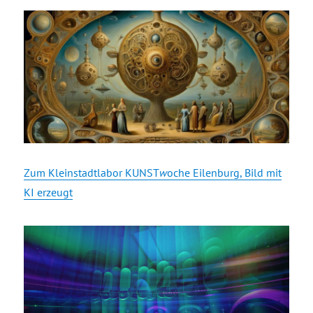
Zum Kleinstadtlabor KUNST
w
oche Eilenburg, Bild mit
KI erzeugt