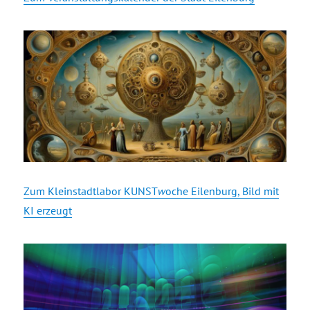
Zum Kleinstadtlabor KUNST
w
oche Eilenburg, Bild mit
KI erzeugt