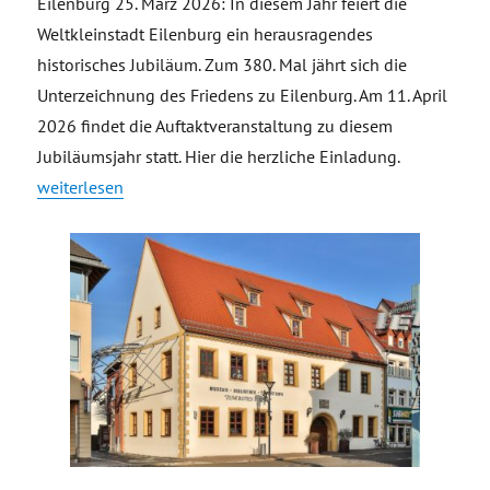
Eilenburg 25. März 2026: In diesem Jahr feiert die
Weltkleinstadt Eilenburg ein herausragendes
historisches Jubiläum. Zum 380. Mal jährt sich die
Unterzeichnung des Friedens zu Eilenburg. Am 11. April
2026 findet die Auftaktveranstaltung zu diesem
Jubiläumsjahr statt. Hier die herzliche Einladung.
„Einladung Auftakt Jubiläumsjahr Friedensstadt Eilenburg –
weiterlesen