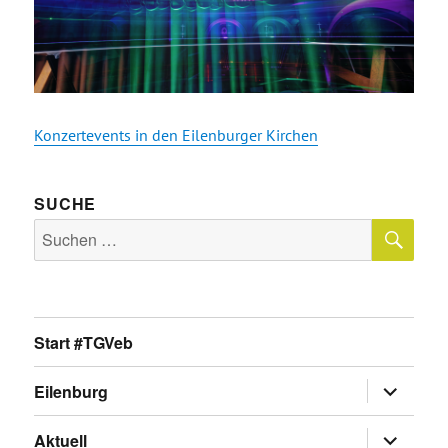
Konzertevents in den Eilenburger Kirchen
SUCHE
SU
Suche
nach:
Start #TGVeb
Untermen
Eilenburg
anzeigen
Untermen
Aktuell