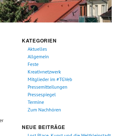
KATEGORIEN
Aktuelles
Allgemein
Feste
Kreativnetzwerk
Mitglieder im #TGVeb
Pressemitteilungen
Pressespiegel
Termine
Zum Nachhören
er
NEUE BEITRÄGE
GmbH“
Lost Place, Kunst und die Weltkleinstadt