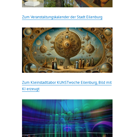
Zum Veranstaltungskalender der Stadt Eilenburg
Zum Kleinstadtlabor KUNST
w
oche Eilenburg, Bild mit
KI erzeugt