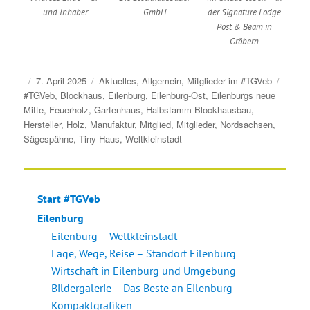
und Inhaber
GmbH
der Signature Lodge
Post & Beam in
Gröbern
Veröffentlicht
Kategorien
Schlag
7. April 2025
Aktuelles
,
Allgemein
,
Mitglieder im #TGVeb
am
#TGVeb
,
Blockhaus
,
Eilenburg
,
Eilenburg-Ost
,
Eilenburgs neue
Mitte
,
Feuerholz
,
Gartenhaus
,
Halbstamm-Blockhausbau
,
Hersteller
,
Holz
,
Manufaktur
,
Mitglied
,
Mitglieder
,
Nordsachsen
,
Sägespähne
,
Tiny Haus
,
Weltkleinstadt
Start #TGVeb
Eilenburg
Eilenburg – Weltkleinstadt
Lage, Wege, Reise – Standort Eilenburg
Wirtschaft in Eilenburg und Umgebung
Bildergalerie – Das Beste an Eilenburg
Kompaktgrafiken