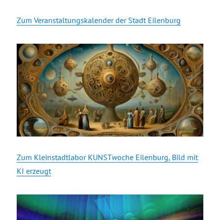
Zum Veranstaltungskalender der Stadt Eilenburg
Zum Kleinstadtlabor KUNST
w
oche Eilenburg, Bild mit
KI erzeugt