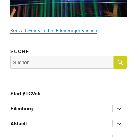
Konzertevents in den Eilenburger Kirchen
SUCHE
SU
Suche
nach:
Start #TGVeb
Untermen
Eilenburg
anzeigen
Untermen
Aktuell
anzeigen
Untermen