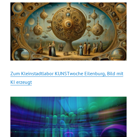
Zum Kleinstadtlabor KUNST
w
oche Eilenburg, Bild mit
KI erzeugt