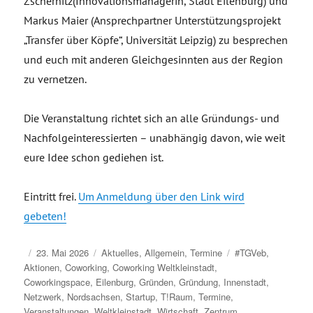
Zschernitz(Innovationsmanagerin, Stadt Eilenburg) und
Markus Maier (Ansprechpartner Unterstützungsprojekt
„Transfer über Köpfe“, Universität Leipzig) zu besprechen
und euch mit anderen Gleichgesinnten aus der Region
zu vernetzen.
Die Veranstaltung richtet sich an alle Gründungs- und
Nachfolgeinteressierten – unabhängig davon, wie weit
eure Idee schon gediehen ist.
Eintritt frei.
Um Anmeldung über den Link wird
gebeten!
Veröffentlicht
Kategorien
Schlagwörter
23. Mai 2026
Aktuelles
,
Allgemein
,
Termine
#TGVeb
,
am
Aktionen
,
Coworking
,
Coworking Weltkleinstadt
,
Coworkingspace
,
Eilenburg
,
Gründen
,
Gründung
,
Innenstadt
,
Netzwerk
,
Nordsachsen
,
Startup
,
T!Raum
,
Termine
,
Veranstaltungen
,
Weltkleinstadt
,
Wirtschaft
,
Zentrum