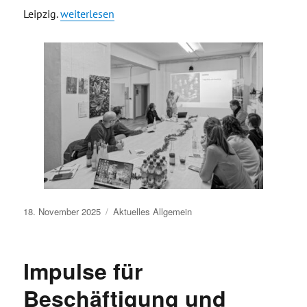
„T!Raum in Eilenburg mit Beschäftigtenimpulse und N
Leipzig.
weiterlesen
Veröffentlicht
18. November 2025
Aktuelles
Allgemein
am
Impulse für
Beschäftigung und