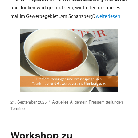
und Trinken wird gesorgt sein, wir treffen uns dieses
„Einladung Stammti
mal im Gewerbegebiet „Am Schanzberg“.
weiterlesen
Veröffentlicht
24. September 2025
Aktuelles
Allgemein
Pressemitteilungen
am
Termine
Workshop zu