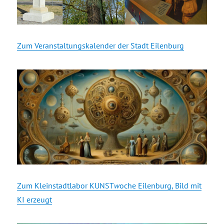
Zum Veranstaltungskalender der Stadt Eilenburg
Zum Kleinstadtlabor KUNST
w
oche Eilenburg, Bild mit
KI erzeugt