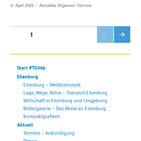
Veröffentlicht
6. April 2025
Aktuelles
Allgemein
Termine
am
Seitennummerierung
SEITE
1
NÄC
der
HSTE
SEIT
Beiträge
E
Start #TGVeb
Eilenburg
Eilenburg – Weltkleinstadt
Lage, Wege, Reise – Standort Eilenburg
Wirtschaft in Eilenburg und Umgebung
Bildergalerie – Das Beste an Eilenburg
Kompaktgrafiken
Aktuell
Termine – Ankündigung
Presse