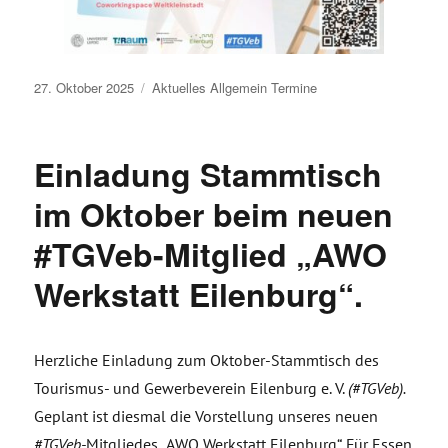
Veröffentlicht
27. Oktober 2025
Aktuelles
Allgemein
Termine
am
Einladung Stammtisch
im Oktober beim neuen
#TGVeb-Mitglied „AWO
Werkstatt Eilenburg“.
Herzliche Einladung zum Oktober-Stammtisch des
Tourismus- und Gewerbeverein Eilenburg e. V.
(#TGVeb).
Geplant ist diesmal die Vorstellung unseres neuen
#TGVeb-
Mitgliedes „AWO Werkstatt Eilenburg“. Für Essen