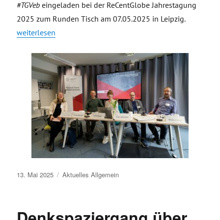
#TGVeb
eingeladen bei der ReCentGlobe Jahrestagung
2025 zum Runden Tisch am 07.05.2025 in Leipzig.
„ReCentGlobe Jahrestagung 2025 in Leipzig – #TGVeb beim 
weiterlesen
Veröffentlicht
13. Mai 2025
Aktuelles
Allgemein
am
Denkspaziergang über