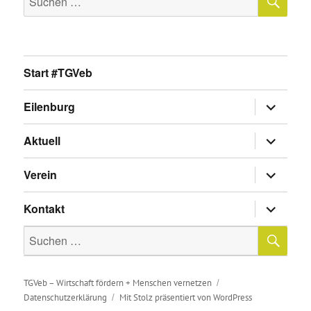
nach:
Start #TGVeb
Untermen
Eilenburg
anzeigen
Untermen
Aktuell
anzeigen
Untermen
Verein
anzeigen
Untermen
Kontakt
anzeigen
SU
Suche
nach:
TGVeb – Wirtschaft fördern + Menschen vernetzen
Datenschutzerklärung
Mit Stolz präsentiert von WordPress