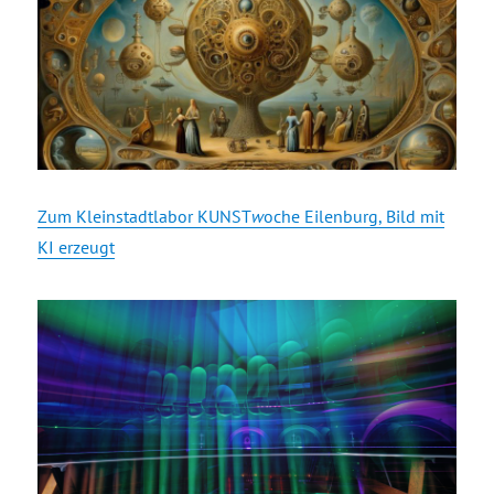
Zum Kleinstadtlabor KUNST
w
oche Eilenburg, Bild mit
KI erzeugt