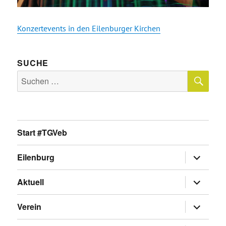
Konzertevents in den Eilenburger Kirchen
SUCHE
SU
Suche
nach:
Start #TGVeb
Untermen
Eilenburg
anzeigen
Untermen
Aktuell
anzeigen
Untermen
Verein
anzeigen