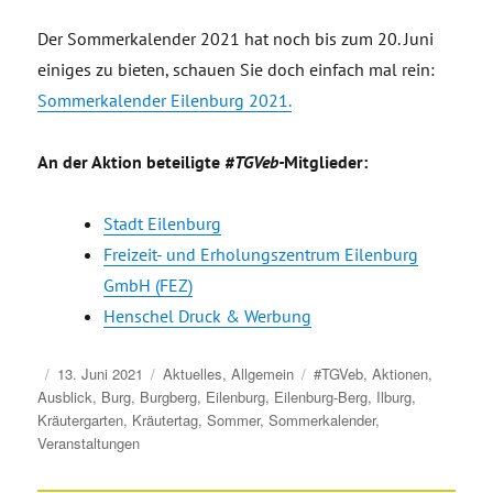
Der Sommerkalender 2021 hat noch bis zum 20. Juni
einiges zu bieten, schauen Sie doch einfach mal rein:
Sommerkalender Eilenburg 2021.
An der Aktion beteiligte
#TGVeb-
Mitglieder:
Stadt Eilenburg
Freizeit- und Erholungszentrum Eilenburg
GmbH (FEZ)
Henschel Druck & Werbung
Veröffentlicht
Kategorien
Schlagwörter
13. Juni 2021
Aktuelles
,
Allgemein
#TGVeb
,
Aktionen
,
am
Ausblick
,
Burg
,
Burgberg
,
Eilenburg
,
Eilenburg-Berg
,
Ilburg
,
Kräutergarten
,
Kräutertag
,
Sommer
,
Sommerkalender
,
Veranstaltungen