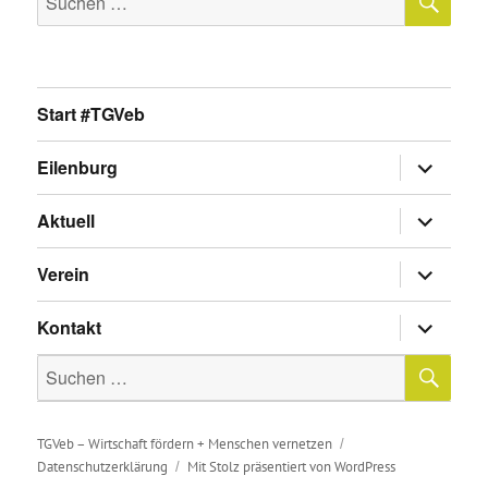
nach:
Start #TGVeb
Untermen
Eilenburg
anzeigen
Untermen
Aktuell
anzeigen
Untermen
Verein
anzeigen
Untermen
Kontakt
anzeigen
SU
Suche
nach:
TGVeb – Wirtschaft fördern + Menschen vernetzen
Datenschutzerklärung
Mit Stolz präsentiert von WordPress