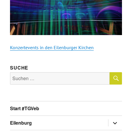
Konzertevents in den Eilenburger Kirchen
SUCHE
SU
Suche
nach:
Start #TGVeb
Untermen
Eilenburg
anzeigen