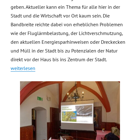
geben. Aktueller kann ein Thema für alle hier in der
Stadt und die Wirtschaft vor Ort kaum sein. Die
Bandbreite reichte dabei von erheblichen Problemen
wie der Fluglärmbelastung, der Lichtverschmutzung,
den aktuellen Energiesparhinweisen oder Dreckecken
und Müll in der Stadt bis zu Potenzialen der Natur
direkt vor der Haus bis ins Zentrum der Stadt.
„#TGVeb-Stammtisch im Ratskeller zum Thema Umwelt als Ma
weiterlesen