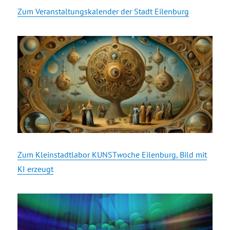
Zum Veranstaltungskalender der Stadt Eilenburg
Zum Kleinstadtlabor KUNST
w
oche Eilenburg, Bild mit
KI erzeugt