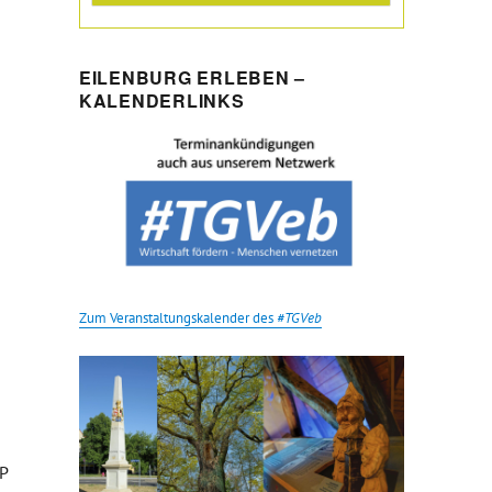
EILENBURG ERLEBEN –
KALENDERLINKS
Zum Veranstaltungskalender des
#TGVeb
P