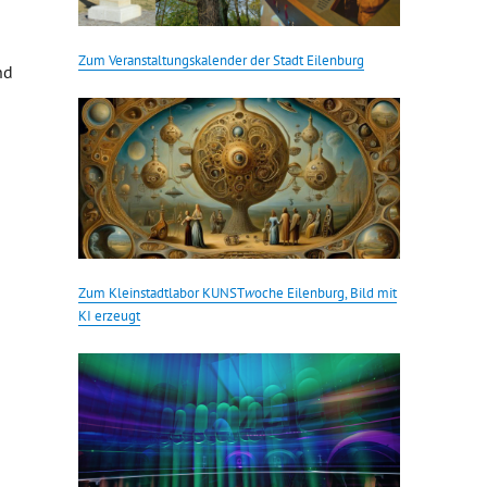
Zum Veranstaltungskalender der Stadt Eilenburg
nd
Zum Kleinstadtlabor KUNST
w
oche Eilenburg, Bild mit
KI erzeugt