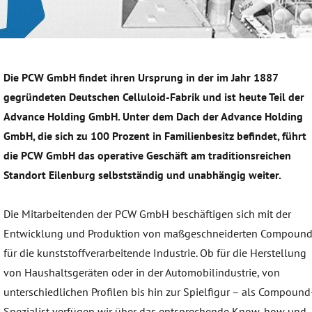
Die PCW GmbH findet ihren Ursprung in der im Jahr 1887
gegründeten Deutschen Celluloid-Fabrik und ist heute Teil der
Advance Holding GmbH. Unter dem Dach der Advance Holding
GmbH, die sich zu 100 Prozent in Familienbesitz befindet, führt
die PCW GmbH das operative Geschäft am traditionsreichen
Standort Eilenburg selbstständig und unabhängig weiter.
Die Mitarbeitenden der PCW GmbH beschäftigen sich mit der
Entwicklung und Produktion von maßgeschneiderten Compoun
für die kunststoffverarbeitende Industrie. Ob für die Herstellung
von Haushaltsgeräten oder in der Automobilindustrie, von
unterschiedlichen Profilen bis hin zur Spielfigur – als Compound
Spezialist verfügen wir über das entsprechende Know-how und