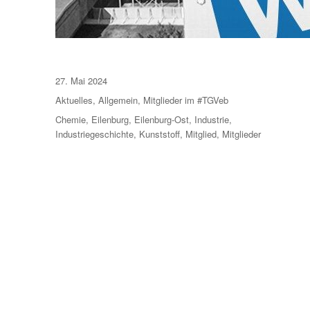
Veröffentlicht
27. Mai 2024
am
Kategorien
Aktuelles
,
Allgemein
,
Mitglieder im #TGVeb
Schlagwörter
Chemie
,
Eilenburg
,
Eilenburg-Ost
,
Industrie
,
Industriegeschichte
,
Kunststoff
,
Mitglied
,
Mitglieder