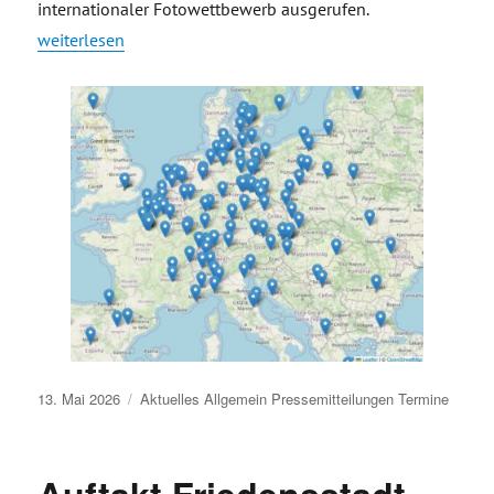
internationaler Fotowettbewerb ausgerufen.
„Pressemitteilung Start des internationalen Fotowettbewerbe
weiterlesen
Veröffentlicht
13. Mai 2026
Aktuelles
Allgemein
Pressemitteilungen
Termine
am
Auftakt Friedensstadt