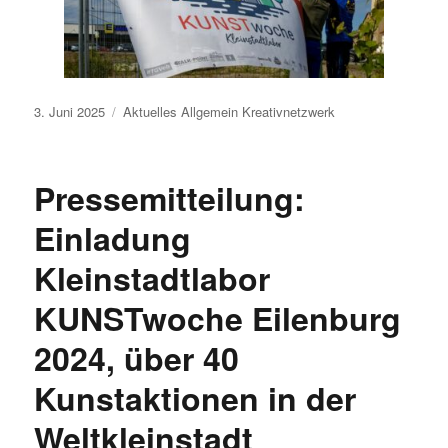
Veröffentlicht
3. Juni 2025
Aktuelles
Allgemein
Kreativnetzwerk
am
Pressemitteilung:
Einladung
Kleinstadtlabor
KUNSTwoche Eilenburg
2024, über 40
Kunstaktionen in der
Weltkleinstadt