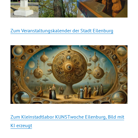
Zum Veranstaltungskalender der Stadt Eilenburg
Zum Kleinstadtlabor KUNST
w
oche Eilenburg, Bild mit
KI erzeugt