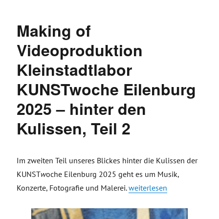
Making of
Videoproduktion
Kleinstadtlabor
KUNSTwoche Eilenburg
2025 – hinter den
Kulissen, Teil 2
Im zweiten Teil unseres Blickes hinter die Kulissen der
KUNST
w
oche Eilenburg 2025 geht es um Musik,
„Making of Videoproduktio
Konzerte, Fotografie und Malerei.
weiterlesen