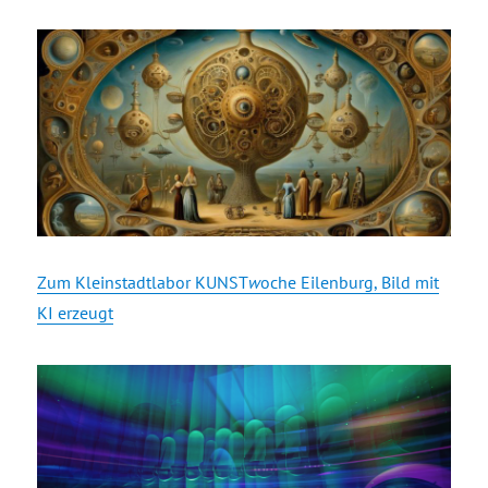
Zum Kleinstadtlabor KUNST
w
oche Eilenburg, Bild mit
KI erzeugt