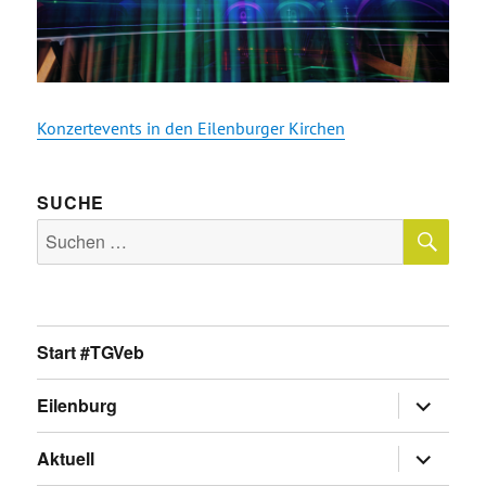
Konzertevents in den Eilenburger Kirchen
SUCHE
SU
Suche
nach:
Start #TGVeb
Untermen
Eilenburg
anzeigen
Untermen
Aktuell
anzeigen