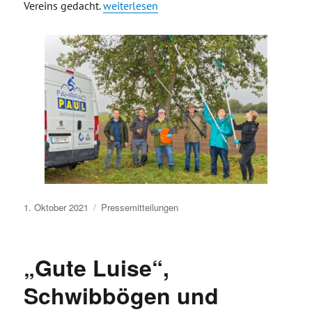
„Landschaftspflege wieder ganz praktisch –
Vereins gedacht.
weiterlesen
Veröffentlicht
1. Oktober 2021
Pressemitteilungen
am
„Gute Luise“,
Schwibbögen und