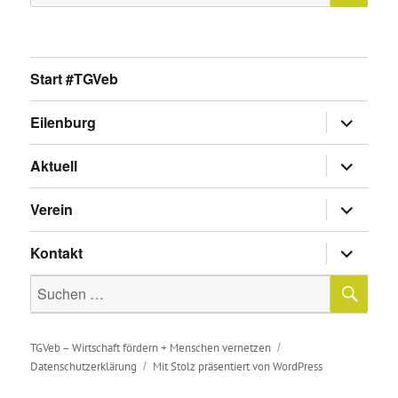
nach:
Start #TGVeb
Untermen
Eilenburg
anzeigen
Untermen
Aktuell
anzeigen
Untermen
Verein
anzeigen
Untermen
Kontakt
anzeigen
SU
Suche
nach:
TGVeb – Wirtschaft fördern + Menschen vernetzen
Datenschutzerklärung
Mit Stolz präsentiert von WordPress