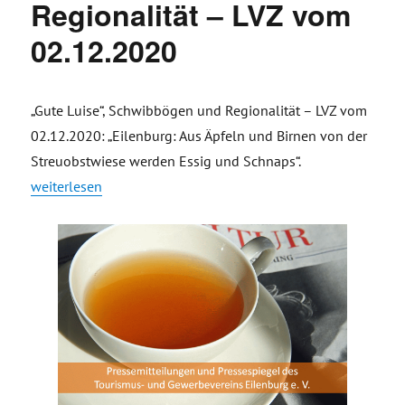
Regionalität – LVZ vom
02.12.2020
„Gute Luise“, Schwibbögen und Regionalität – LVZ vom
02.12.2020: „Eilenburg: Aus Äpfeln und Birnen von der
Streuobstwiese werden Essig und Schnaps“.
„„Gute Luise“, Schwibbögen und Regionalität – LVZ vom 02.1
weiterlesen