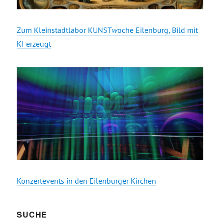
Zum Kleinstadtlabor KUNST
w
oche Eilenburg, Bild mit
KI erzeugt
Konzertevents in den Eilenburger Kirchen
SUCHE