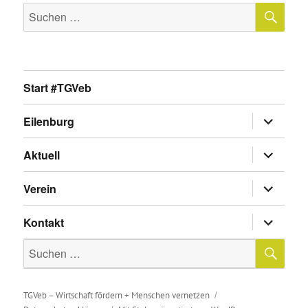
SU
Suche
nach:
Start #TGVeb
Untermen
Eilenburg
anzeigen
Untermen
Aktuell
anzeigen
Untermen
Verein
anzeigen
Untermen
Kontakt
anzeigen
SU
Suche
nach:
TGVeb – Wirtschaft fördern + Menschen vernetzen