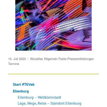
Veröffentlicht
13. Juli 2023
Aktuelles
Allgemein
Feste
Pressemitteilungen
am
Termine
Start #TGVeb
Eilenburg
Eilenburg – Weltkleinstadt
Lage, Wege, Reise – Standort Eilenburg