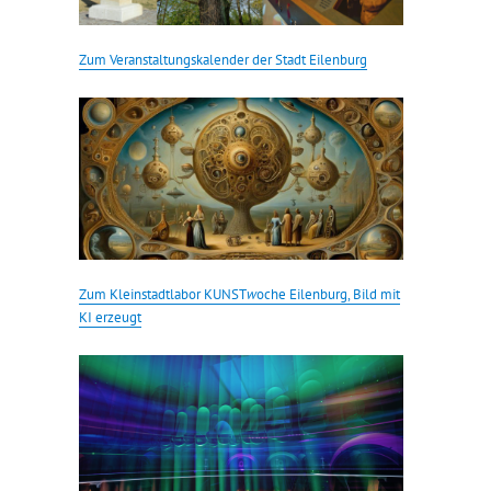
Zum Veranstaltungskalender der Stadt Eilenburg
Zum Kleinstadtlabor KUNST
w
oche Eilenburg, Bild mit
KI erzeugt