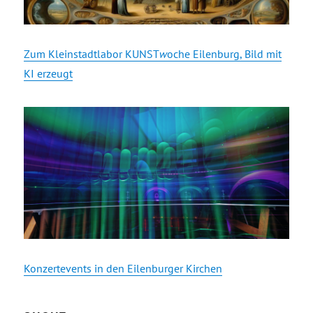
Zum Kleinstadtlabor KUNST
w
oche Eilenburg, Bild mit
KI erzeugt
Konzertevents in den Eilenburger Kirchen