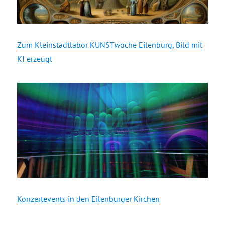
Zum Kleinstadtlabor KUNST
w
oche Eilenburg, Bild mit
KI erzeugt
Konzertevents in den Eilenburger Kirchen