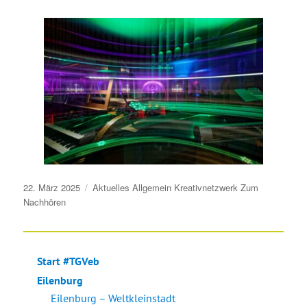
Veröffentlicht
22. März 2025
Aktuelles
Allgemein
Kreativnetzwerk
Zum
am
Nachhören
Start #TGVeb
Eilenburg
Eilenburg – Weltkleinstadt