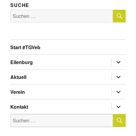
SUCHE
SU
Suche
nach:
Start #TGVeb
Untermen
Eilenburg
anzeigen
Untermen
Aktuell
anzeigen
Untermen
Verein
anzeigen
Untermen
Kontakt
anzeigen
SU
Suche
nach: